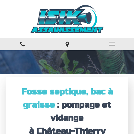
Fosse septique, bac à
graisse
: pompage et
vidange
à Château-Thierry