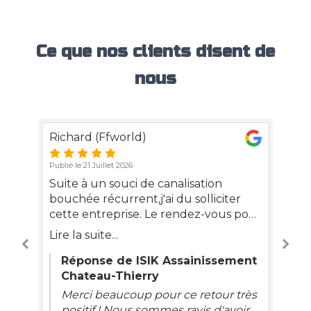
Ce que nos clients disent de
nous
Richard (Ffworld)
L'
Publié le 21 Juillet 2026
Pub
Suite à un souci de canalisation
Ve
bouchée récurrent,j'ai du solliciter
to
cette entreprise. Le rendez-vous pour
bo
l'intervention a été très rapide et
pr
Lire la suite...
Lir
même si le souci était plus compliqué
pr
que prévu mais tout est parfaitement
nt
Réponse de ISIK Assainissement
,
réglé grâce à son professionnalisme.
Chateau-Thierry
De plus, son compte rendu avec
Merci beaucoup pour ce retour très
e
photos permets de bien comprendre
positif ! Nous sommes ravis d'avoir