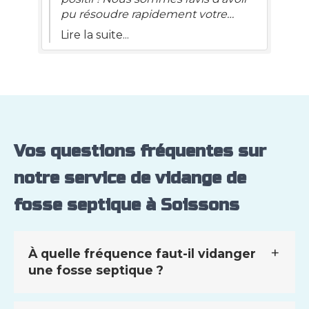
sur
le travail effectué. Merci à lui.
.
pu résoudre rapidement votre
x
problème de canalisation, même
Lire la suite...
face à une situation plus complexe
que prévue. C'est important pour
et
nous de transparence et de clarté,
d'où l'importance du rapport détaillé
avec photos que vous avez reçu.
Votre confiance nous honore, et
n'hésitez pas à nous recontacter si
Vos questions fréquentes sur
vous avez besoin de nous à l'avenir.
notre service de vidange de
fosse septique à Soissons
À quelle fréquence faut-il vidanger
une fosse septique ?