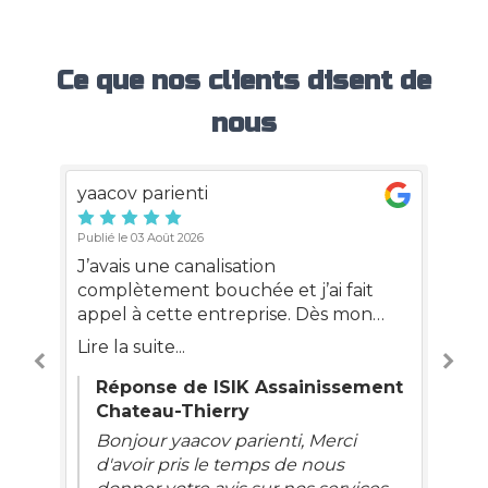
Ce que nos clients disent de
nous
yaacov parienti
Ri
Publié le 03 Août 2026
Pub
J’avais une canalisation
Su
complètement bouchée et j’ai fait
bo
appel à cette entreprise. Dès mon
ce
premier contact, j’ai obtenu un
l'
Lire la suite...
Lir
rendez-vous très rapidement.
mê
nt
L’intervention s’est parfaitement
qu
Réponse de ISIK Assainissement
déroulée : l’équipe a été ponctuelle,
ré
Chateau-Thierry
rapide et très efficace. Le tarif est
De
és
Bonjour yaacov parienti, Merci
vraiment très correct, sans mauvaise
ph
d'avoir pris le temps de nous
surprise. C’est agréable de tomber sur
le